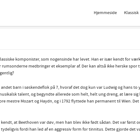
Hjemmeside
Klassisk
klassiske komponister, som nogensinde har levet. Han er især kendt for værk
rumsonderne medbringer et eksemplar af. Der kan altså ikke herske spor tv
gentlig?
t andet barn i søskendeflok på 7, hvoraf det dog kun var Ludwig og hans to 
t musikalsk talent, og begyndte allerede som helt, helt ung dreng, at lære sig
re mestre Mozart og Haydn, og i 1792 flyttede han permanent til Wien. Det v
t kendt, at Beethoven var døv, men han blev ikke født sådan. Det var først
e tydeligvis fordi han led af en aggressiv form for tinnitus. Dette gjorde de