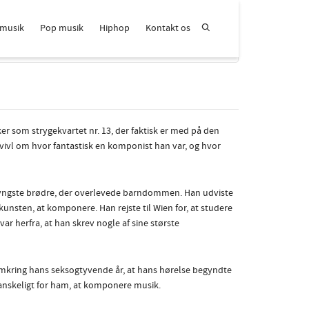
 musik
Pop musik
Hiphop
Kontakt os
Derfor er klassisk musik stadig relevant i dag
er som strygekvartet nr. 13, der faktisk er med på den
ivl om hvor fantastisk en komponist han var, og hvor
yngste brødre, der ov
erlevede barndommen. Han udviste
 kunsten, at komponere. Han rejste til Wien for, at studere
ar herfra, at han skrev nogle af sine største
 omkring hans seksogtyvende år, at hans hørelse begyndte
t vanskeligt for ham, at komponere musik.