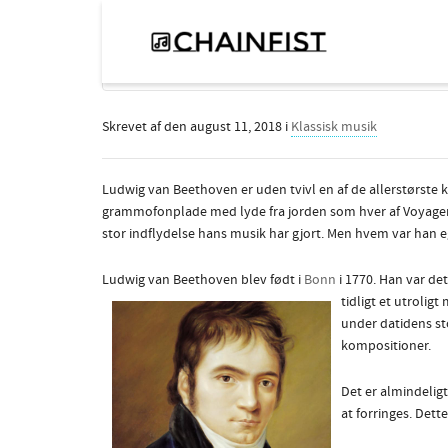
Kan du lide at gå til koncerter?
Skrevet af
den
august 11, 2018
i
Klassisk musik
Ludwig van Beethoven er uden tvivl en af de allerstørste 
grammofonplade med lyde fra jorden som hver af Voyager 
stor indflydelse hans musik har gjort. Men hvem var han e
Ludwig van Beethoven blev født i
Bonn
i 1770. Han var de
tidligt et utrolig
under datidens sto
kompositioner.
Det er almindelig
at forringes. Dett