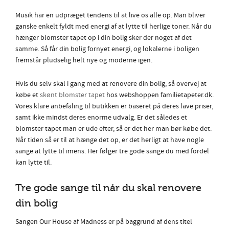
Musik har en udpræget tendens til at live os alle op. Man bliver
ganske enkelt fyldt med energi af at lytte til herlige toner. Når du
hænger blomster tapet op i din bolig sker der noget af det
samme. Så får din bolig fornyet energi, og lokalerne i boligen
fremstår pludselig helt nye og moderne igen.
Hvis du selv skal i gang med at renovere din bolig, så overvej at
købe et
skønt blomster tapet
hos webshoppen familietapeter.dk.
Vores klare anbefaling til butikken er baseret på deres lave priser,
samt ikke mindst deres enorme udvalg. Er det således et
blomster tapet man er ude efter, så er det her man bør købe det.
Når tiden så er til at hænge det op, er det herligt at have nogle
sange at lytte til imens. Her følger tre gode sange du med fordel
kan lytte til.
Tre gode sange til når du skal renovere
din bolig
Sangen Our House af Madness er på baggrund af dens titel