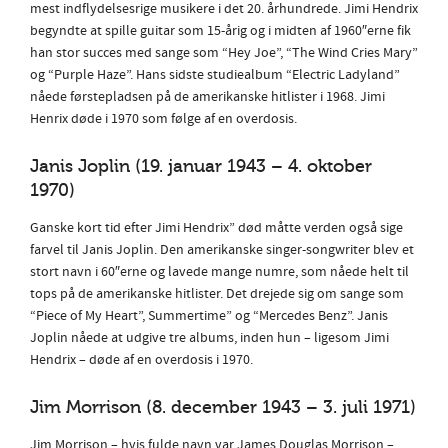
mest indflydelsesrige musikere i det 20. århundrede. Jimi Hendrix
begyndte at spille guitar som 15-årig og i midten af 1960″erne fik
han stor succes med sange som “Hey Joe”, “The Wind Cries Mary”
og “Purple Haze”. Hans sidste studiealbum “Electric Ladyland”
nåede førstepladsen på de amerikanske hitlister i 1968. Jimi
Henrix døde i 1970 som følge af en overdosis.
Janis Joplin (19. januar 1943 – 4. oktober
1970)
Ganske kort tid efter Jimi Hendrix” død måtte verden også sige
farvel til Janis Joplin. Den amerikanske singer-songwriter blev et
stort navn i 60″erne og lavede mange numre, som nåede helt til
tops på de amerikanske hitlister. Det drejede sig om sange som
“Piece of My Heart”, Summertime” og “Mercedes Benz”. Janis
Joplin nåede at udgive tre albums, inden hun – ligesom Jimi
Hendrix – døde af en overdosis i 1970.
Jim Morrison (8. december 1943 – 3. juli 1971)
Jim Morrison – hvis fulde navn var James Douglas Morrison –