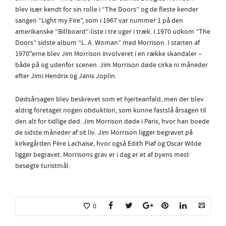
blev især kendt for sin rolle i “The Doors” og de fleste kender
sangen “Light my Fire”, som i 1967 var nummer 1 på den
amerikanske “Billboard”-liste i tre uger i træk. I 1970 udkom “The
Doors” sidste album “L. A. Woman” med Morrison. I starten af
1970″erne blev Jim Morrison involveret i en række skandaler –
både på og udenfor scenen. Jim Morrison døde cirka ni måneder
efter Jimi Hendrix og Janis Joplin.
Dødsårsagen blev beskrevet som et hjerteanfald, men der blev
aldrig foretaget nogen obduktion, som kunne fastslå årsagen til
den alt for tidlige død. Jim Morrison døde i Paris, hvor han boede
de sidste måneder af sit liv. Jim Morrison ligger begravet på
kirkegården Père Lachaise, hvor også Edith Piaf og Oscar Wilde
ligger begravet. Morrisons grav er i dag er et af byens mest
besøgte turistmål.
0